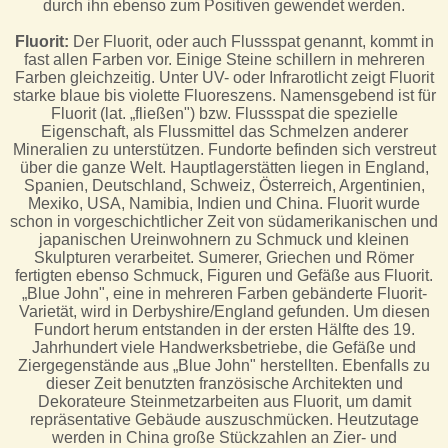
durch ihn ebenso zum Positiven gewendet werden.
Fluorit:
Der Fluorit, oder auch Flussspat genannt, kommt in
fast allen Farben vor. Einige Steine schillern in mehreren
Farben gleichzeitig. Unter UV- oder Infrarotlicht zeigt Fluorit
starke blaue bis violette Fluoreszens. Namensgebend ist für
Fluorit (lat. „fließen") bzw. Flussspat die spezielle
Eigenschaft, als Flussmittel das Schmelzen anderer
Mineralien zu unterstützen. Fundorte befinden sich verstreut
über die ganze Welt. Hauptlagerstätten liegen in England,
Spanien, Deutschland, Schweiz, Österreich, Argentinien,
Mexiko, USA, Namibia, Indien und China. Fluorit wurde
schon in vorgeschichtlicher Zeit von südamerikanischen und
japanischen Ureinwohnern zu Schmuck und kleinen
Skulpturen verarbeitet. Sumerer, Griechen und Römer
fertigten ebenso Schmuck, Figuren und Gefäße aus Fluorit.
„Blue John", eine in mehreren Farben gebänderte Fluorit-
Varietät, wird in Derbyshire/England gefunden. Um diesen
Fundort herum entstanden in der ersten Hälfte des 19.
Jahrhundert viele Handwerksbetriebe, die Gefäße und
Ziergegenstände aus „Blue John" herstellten. Ebenfalls zu
dieser Zeit benutzten französische Architekten und
Dekorateure Steinmetzarbeiten aus Fluorit, um damit
repräsentative Gebäude auszuschmücken. Heutzutage
werden in China große Stückzahlen an Zier- und