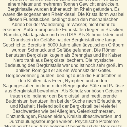
einem Meter und mehreren Tonnen Gewicht entwickeln.
Bergkristalle wurden früher auch im Rhein gefunden. Es
waren die sogenannten Rheinkiesel. Die Kristallform war bei
diesen Fundstücken, bedingt durch den mechanischen
Abrieb bei der Wanderung im Wasser, nicht mehr zu
erkennen. Außereuropäische Fundstätten liegen in Brasilien,
Namibia, Madagaskar und den USA. Als Schmuckstein und
Grundstein für Gefäße hat der Bergkristall eine lange
Geschichte. Bereits in 5000 Jahre alten ägyptischen Gräbern
wurden Schmuck und Gefäße gefunden. Die Römer
benutzten Bergkristallkugeln als Brennglas und ihr Kaiser
Nero trank aus Bergkristallbechern. Die mystische
Bedeutung des Bergkristalls war und ist noch sehr groß. Im
antiken Rom galt er als ein Wohnsitz der Götter.
Bergbewohner glaubten, bedingt durch die Fundstätten in
den Klüften, das Feen, Nymphen und andere
Sagengestalten im Innern der Berge große Säle und Paläste
aus Bergkristall bewohnten. Als Schutz vor bösen Geistern
trugen die Indianer den Bergkristall und meditierende
Buddhisten benutzen ihn bei der Suche nach Erleuchtung
und Klarheit. Heilend soll der Bergkristall bei vielerlei
Beschwerden wie bei Allergien, Gelenkschmerzen,
Entzündungen, Frauenleiden, Kreislaufbeschwerden und
Durchblutungsstörungen wirken. Psychische Probleme
(Nikotinsucht und Alkolholismus) beeinflusst der Bergkristall