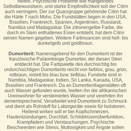
helfen. Psychische Probleme wie mangelndes
Selbstbewusstsein, und starke Empfindlichkeit soll der Citrin
auch verringern. Der zur Quarzgruppe gehörende Citrin hat
die Härte 7 nach Mohs. Die Fundstätten liegen in den USA,
Brasilien, Frankreich, Spanien, Argentinien, Russland,
Namibia und Madagaskar. Die zitronengelbe Farbe, die
durch im Stein enthaltenes Eisen entsteht, hat dem Citrin
seinen Namen gegeben. Weitere Farbnuancen sind hell- bis
dunkelgelb und goldbraun.
Dumortierit:
Namensgebend für den Dumortierit ist der
französische Paläontologe Dumortier, der diesen Stein
entdeckt hat. Die Farbpalette des durchsichtig bis
undurchsichtigen Dumortierits reicht von farblos, grau, grün,
rotbraun, violett bis blau bzw. tiefblau. Fundorte sind in
Namibia, Madagaskar, Indien, Sri Lanka, Kanada, USA,
Brasilien und Frankreich. Da an Dumortieritlagerstätten oft
auch Wasser gefunden wurde, hielten ihn die afrikanischen
Ureinwohner für versteinertes Wasser und verehrten ihn
dementsprechend. Verarbeitet wird Dumortierit zu Schmuck
und dient als Rohstoff für Laborgeräte sowie für Isolatoren.
Heilend wirken soll er bei Kopfschmerzen,
Hautentzündungen, Durchfall, Schilddrüsenüberfunktion,
Krampfadern und Verstauchungen. Psychische
Beschwerden wie Stress, Mutlosigkeit und Ängste sollen