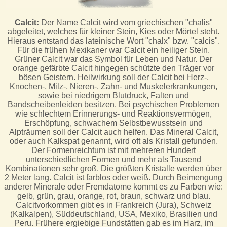
Calcit:
Der Name Calcit wird vom griechischen "chalis"
abgeleitet, welches für kleiner Stein, Kies oder Mörtel steht.
Hieraus entstand das lateinische Wort "chalx" bzw. "calcis".
Für die frühen Mexikaner war Calcit ein heiliger Stein.
Grüner Calcit war das Symbol für Leben und Natur. Der
orange gefärbte Calcit hingegen schützte den Träger vor
bösen Geistern. Heilwirkung soll der Calcit bei Herz-,
Knochen-, Milz-, Nieren-, Zahn- und Muskelerkrankungen,
sowie bei niedrigem Blutdruck, Falten und
Bandscheibenleiden besitzen. Bei psychischen Problemen
wie schlechtem Erinnerungs- und Reaktionsvermögen,
Erschöpfung, schwachem Selbstbewusstsein und
Alpträumen soll der Calcit auch helfen. Das Mineral Calcit,
oder auch Kalkspat genannt, wird oft als Kristall gefunden.
Der Formenreichtum ist mit mehreren Hundert
unterschiedlichen Formen und mehr als Tausend
Kombinationen sehr groß. Die größten Kristalle werden über
2 Meter lang. Calcit ist farblos oder weiß. Durch Beimengung
anderer Minerale oder Fremdatome kommt es zu Farben wie:
gelb, grün, grau, orange, rot, braun, schwarz und blau.
Calcitvorkommen gibt es in Frankreich (Jura), Schweiz
(Kalkalpen), Süddeutschland, USA, Mexiko, Brasilien und
Peru. Frühere ergiebige Fundstätten gab es im Harz, im