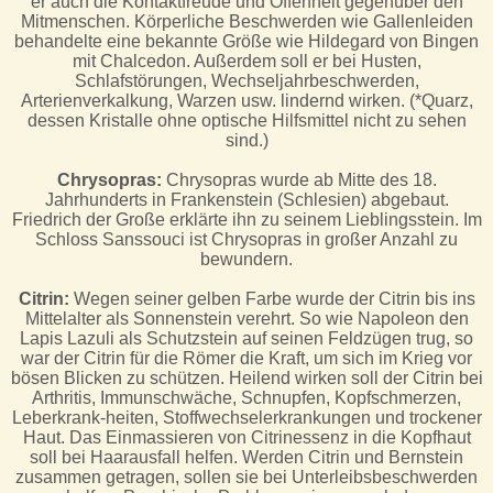
er auch die Kontaktfreude und Offenheit gegenüber den
Mitmenschen. Körperliche Beschwerden wie Gallenleiden
behandelte eine bekannte Größe wie Hildegard von Bingen
mit Chalcedon. Außerdem soll er bei Husten,
Schlafstörungen, Wechseljahrbeschwerden,
Arterienverkalkung, Warzen usw. lindernd wirken. (*Quarz,
dessen Kristalle ohne optische Hilfsmittel nicht zu sehen
sind.)
Chrysopras:
Chrysopras wurde ab Mitte des 18.
Jahrhunderts in Frankenstein (Schlesien) abgebaut.
Friedrich der Große erklärte ihn zu seinem Lieblingsstein. Im
Schloss Sanssouci ist Chrysopras in großer Anzahl zu
bewundern.
Citrin:
Wegen seiner gelben Farbe wurde der Citrin bis ins
Mittelalter als Sonnenstein verehrt. So wie Napoleon den
Lapis Lazuli als Schutzstein auf seinen Feldzügen trug, so
war der Citrin für die Römer die Kraft, um sich im Krieg vor
bösen Blicken zu schützen. Heilend wirken soll der Citrin bei
Arthritis, Immunschwäche, Schnupfen, Kopfschmerzen,
Leberkrank-heiten, Stoffwechselerkrankungen und trockener
Haut. Das Einmassieren von Citrinessenz in die Kopfhaut
soll bei Haarausfall helfen. Werden Citrin und Bernstein
zusammen getragen, sollen sie bei Unterleibsbeschwerden