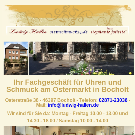
Ihr Fachgeschäft
für Uhren und
Schmuck am Ostermarkt in Bocholt
Osterstraße 38 - 46397 Bocholt - Telefon:
02871-23036
-
Mail:
info@ludwig-hallen.de
Wir sind für Sie da: Montag - Freitag 10.00 - 13.00 und
14.30 - 18.00 / Samstag 10.00 - 14.00