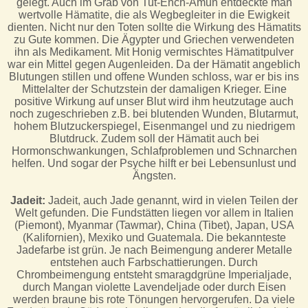
gelegt. Auch im Grab von Tut-Ench-Amun entdeckte man
wertvolle Hämatite, die als Wegbegleiter in die Ewigkeit
dienten. Nicht nur den Toten sollte die Wirkung des Hämatits
zu Gute kommen. Die Ägypter und Griechen verwendeten
ihn als Medikament. Mit Honig vermischtes Hämatitpulver
war ein Mittel gegen Augenleiden. Da der Hämatit angeblich
Blutungen stillen und offene Wunden schloss, war er bis ins
Mittelalter der Schutzstein der damaligen Krieger. Eine
positive Wirkung auf unser Blut wird ihm heutzutage auch
noch zugeschrieben z.B. bei blutenden Wunden, Blutarmut,
hohem Blutzuckerspiegel, Eisenmangel und zu niedrigem
Blutdruck. Zudem soll der Hämatit auch bei
Hormonschwankungen, Schlafproblemen und Schnarchen
helfen. Und sogar der Psyche hilft er bei Lebensunlust und
Ängsten.
Jadeit:
Jadeit, auch Jade genannt, wird in vielen Teilen der
Welt gefunden. Die Fundstätten liegen vor allem in Italien
(Piemont), Myanmar (Tawmar), China (Tibet), Japan, USA
(Kalifornien), Mexiko und Guatemala. Die bekannteste
Jadefarbe ist grün. Je nach Beimengung anderer Metalle
entstehen auch Farbschattierungen. Durch
Chrombeimengung entsteht smaragdgrüne Imperialjade,
durch Mangan violette Lavendeljade oder durch Eisen
werden braune bis rote Tönungen hervorgerufen. Da viele