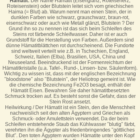
Hämatit:
Der Name Hämatit (Eisenglanz, Roteisenerz,
Roteisenstein) oder Blutstein leitet sich vom griechischen
Haima (= Blut) ab. Warum nennt man einen Stein, der in
dunklen Farben wie schwarz, grauschwarz, braun-rot,
eisenschwarz oder auch wie Metall glänzt, Blutstein ? Der
Grund ihn so zu nennen ist das sich beim Schleifen des
Steins rot färbende Schleifwasser. Daher ist er auch
Grundstoff für die Herstellung von Farben. Außerdem sind
dünne Hämatitblättchen rot durchscheinend. Die Fundorte
sind weltweit verteilt wie z.B. in Tschechien, England,
Schweiz, Italien (Elba), Brasilien, USA, China und
Neuseeland. Beeindruckend ist der Formenreichtum der
Hämatitkristalle (u.a. Tafel-, Rund-, Linsen- bzw. Säulenform).
Wichtig zu wissen ist, dass mit der englischen Bezeichnung
"bloodstone" also "Blutstein", der Heliotrop gemeint ist. Wie
die chemische Bezeichnung Fe2O3 besagt, enthält der
Hämatit Eisen. Bewahren Sie daher hämatitbesetzten
Schmuck trocken auf. Es besteht sonst die Gefahr, dass der
Stein Rost ansetzt.
Heilwirkung / Der Hämatit ist ein Stein, den die Menschheit
nachweislich seit den alten Ägyptern und Griechen als
Schmuck- oder Amulettstein verwendet. Da der beim
Schleifen entstehende Staub das Kühlwasser "blutig" färbt,
verehrten ihn die Ägypter als friedenbringendes "göttliches
Blut". Den toten Ägyptern wurden Hämatite unter den Kopf