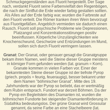
Schmuckgegenständen aus Fluorit hergestellt. Der Sage
nach, verdankt Fluorit seine Farbenvielfalt den Regenbögen,
die nach der Sintflut die Erde wieder farbig gestalten sollten.
Als Alles auf der Erde farbig war, wurden die Farbreste auf
den Fluorit verteilt. Die Römer tranken ihren Wein bevorzugt
aus Fluoritgefäßen. Angeblich vermieden sie dadurch einen
Rausch. Fluorit soll psychische Probleme wie Depressionen,
Platzangst und Konzentrationsstörungen positiv
beeinflussen. Körperliche Unzulänglichkeiten wie
Knochenschwund, Geschwüre und Entzündungen im Mund,
sollen sich durch Fluorit verringern lassen.
Granat:
Der Granat, oder genauer gesagt die Granatgruppe
bekam ihren Namen, weil die Steine dieser Gruppe meistens
in körniger Form gefunden werden (lat. granum = Korn).
Granate kommen in vielen Farben vor. Einer der
bekanntesten Steine dieser Gruppe ist der tiefrote Pyrop
(griech. propós = feurig, feueraugig), besser bekannt unter
dem Namen "böhmischer Granat". Mitte des 19.
Jahrhunderts war der Pyrop so beliebt, das er wertmäßig
dem Rubin entsprach. Fundort war derzeit Böhmen. Da der
Pyrop ein Begleitstein des Diamanten ist, wurden die
böhmischen Fundorte bei steigender Diamantenförderung in
Südafrika bedeutungslos. Der grüne Granat wird Grossular
genannt, da seine Farbe an eine Stachelbeere (lat.