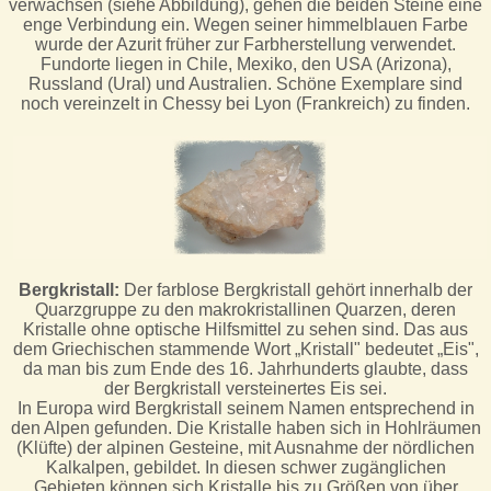
verwachsen (siehe Abbildung), gehen die beiden Steine eine
enge Verbindung ein. Wegen seiner himmelblauen Farbe
wurde der Azurit früher zur Farbherstellung verwendet.
Fundorte liegen in Chile, Mexiko, den USA (Arizona),
Russland (Ural) und Australien. Schöne Exemplare sind
noch vereinzelt in Chessy bei Lyon (Frankreich) zu finden.
Bergkristall:
Der farblose Bergkristall gehört innerhalb der
Quarzgruppe zu den makrokristallinen Quarzen, deren
Kristalle ohne optische Hilfsmittel zu sehen sind. Das aus
dem Griechischen stammende Wort „Kristall" bedeutet „Eis",
da man bis zum Ende des 16. Jahrhunderts glaubte, dass
der Bergkristall versteinertes Eis sei.
In Europa wird Bergkristall seinem Namen entsprechend in
den Alpen gefunden. Die Kristalle haben sich in Hohlräumen
(Klüfte) der alpinen Gesteine, mit Ausnahme der nördlichen
Kalkalpen, gebildet. In diesen schwer zugänglichen
Gebieten können sich Kristalle bis zu Größen von über