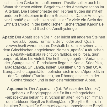
schlechten Gedanken aufkommen. Positiv soll er auch bei
Wutausbrüchen wirken. Begehrt war der Amethyst schon im
Altertum. Die Hohenpriester der Hebräer trugen ihn mit elf
anderen Edelsteinen in ihrem Brustschild. Da der Amethyst
vor Unmäßigkeit schützen soll, ist er für viele ein Stein der
Enthaltsamkeit. In der katholischen Kirche tragen Kardinäle
und Bischöfe Amethystringe.
Apatit:
Der Apatit ist ein Stein, der leicht mit anderen Steinen
wie z.B. Topas, Turmalin, Beryll oder auch Quarz
verwechselt werden kann. Deshalb bekam er seinen aus
dem Griechischen abgeleiteten Namen „apatáo" = täuschen.
Die Apatit-Farbskala reicht von farblos, gelb, rosa, grün,
purpurrot, blau bis violett. Die hell- bis gelbgrüne Variante ist
der „Spargelstein". Fundstätten liegen in Kenia, Südafrika,
Madagaskar, Sri Lanka, Indien, Brasilien und in den USA.
Europäische Lagerstätten befinden sich in den Alpen z.B. in
der Dauphiné (Frankreich), am Rhonegletscher, in der
Gotthardregion und in den österreichischen Alpen.
Aquamarin:
Der Aquamarin (lat. "Wasser des Meeres")
gehört zur Beryllgruppe, die für ihr umfangreiches
Farbspektrum bekannt ist. Schon im alten Rom schliff man
den farblosen Beryll zu Brillengläsern (Beryll = Brille). In
heutiger Zeit wird für Schmuckzwecke ungeeigneter Beryll