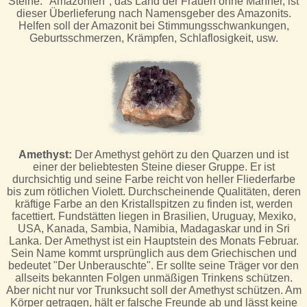
Steine. "Amazonien", das Land der Frauen ohne Männer, ist
dieser Überlieferung nach Namensgeber des Amazonits.
Helfen soll der Amazonit bei Stimmungsschwankungen,
Geburtsschmerzen, Krämpfen, Schlaflosigkeit, usw.
Amethyst:
Der Amethyst gehört zu den Quarzen und ist
einer der beliebtesten Steine dieser Gruppe. Er ist
durchsichtig und seine Farbe reicht von heller Fliederfarbe
bis zum rötlichen Violett. Durchscheinende Qualitäten, deren
kräftige Farbe an den Kristallspitzen zu finden ist, werden
facettiert. Fundstätten liegen in Brasilien, Uruguay, Mexiko,
USA, Kanada, Sambia, Namibia, Madagaskar und in Sri
Lanka. Der Amethyst ist ein Hauptstein des Monats Februar.
Sein Name kommt ursprünglich aus dem Griechischen und
bedeutet "Der Unberauschte". Er sollte seine Träger vor den
allseits bekannten Folgen unmäßigen Trinkens schützen.
Aber nicht nur vor Trunksucht soll der Amethyst schützen. Am
Körper getragen, hält er falsche Freunde ab und lässt keine