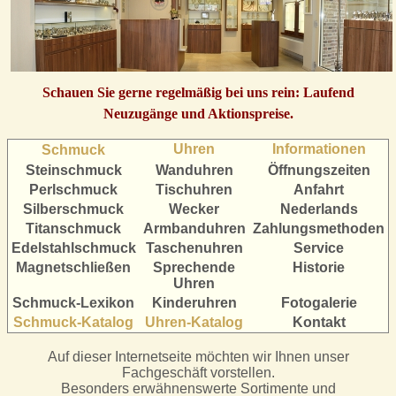
Schauen Sie gerne regelmäßig bei uns rein: Laufend
Neuzugänge und Aktionspreise.
Uhren
Informationen
Schmuck
Steinschmuck
Wanduhren
Öffnungszeiten
Perlschmuck
Tischuhren
Anfahrt
Silberschmuck
Wecker
Nederlands
Titanschmuck
Armbanduhren
Zahlungsmethoden
Edelstahlschmuck
Taschenuhren
Service
Magnetschließen
Sprechende
Historie
Uhren
Schm
uck-Lexikon
Kinderuhren
Fotogalerie
Schmuck-Katalog
Uhren-Katalog
Kontakt
Auf dieser Internetseite möchten wir Ihnen unser
Fachgeschäft vorstellen.
Besonders erwähnenswerte Sortimente und